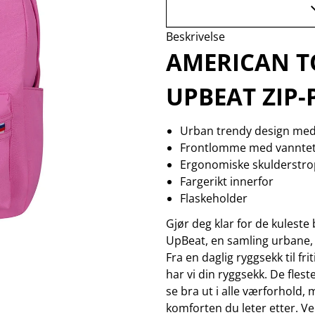
skjæremaskiner
wellness
k
Se flere…
Se
MARKETING
MEDIAOPPBEVARING
M
Beskrivelse
altec lansing
arkiv
b
AMERICAN T
backbone
hdd
f
golla
kamera-tape
g
UPBEAT ZIP-
hama
kopiering
happy plugs
minnekort
h
Se flere…
Se flere…
Se
Urban trendy design med
TV & VIDEO
VIDEO
Frontlomme med vanntett
antennefester
actionkamera
Ergonomiske skulderstr
antenneinstallasjon
bilkamera
antenner
droner
Fargerikt innerfor
av elektronikk
filter
Flaskeholder
fjernkontroller
følgefokus
Gjør deg klar for de kuleste
Se flere…
Se flere…
UpBeat, en samling urbane,
Fra en daglig ryggsekk til fri
har vi din ryggsekk. De flest
se bra ut i alle værforhold
komforten du leter etter. Velg