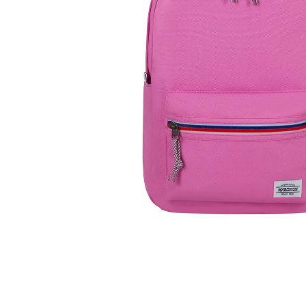
kabel
høyttaler
Se flere…
Se flere…
KONTORMATERIALE
LEKER & SPILL
kontormaskiner
leker
papir
puslespill
skrivemateriale
spill
SMARTE HJEM
SPORT & FRITID
garasje og portkontroll
kikkerter
kamera & tilbehør
klær
sensor og veggkontakter
radioapparater
smart lys
reisetilbehør
temperatururstyring
skolevesker
Se flere…