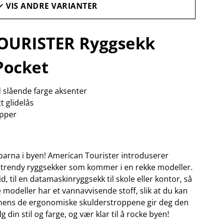
jøkkenapparater
VIS ANDRE VARIANTER
 flere…
OBIL
NETTBRETT
iltilbehør
holdere/stativ
OURISTER Ryggsekk
oto & video
musikk og multimedia
ps
skjermbeskyttelse
Pocket
hodetelefoner
stylus
oldere/stativ
vesker og etui
 flere…
 slående farge aksenter
 glidelås
opper
 barna i byen! American Tourister introduserer
 trendy ryggsekker som kommer i en rekke modeller.
tid, til en datamaskinryggsekk til skole eller kontor, så
e modeller har et vannavvisende stoff, slik at du kan
, mens de ergonomiske skulderstroppene gir deg den
 din stil og farge, og vær klar til å rocke byen!