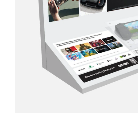
kabel
høyttaler
Se flere…
Se flere…
KONTORMATERIALE
LEKER & SPILL
kontormaskiner
leker
papir
puslespill
skrivemateriale
spill
SMARTE HJEM
SPORT & FRITID
garasje og portkontroll
kikkerter
kamera & tilbehør
klær
sensor og veggkontakter
radioapparater
smart lys
reisetilbehør
temperatururstyring
skolevesker
Se flere…