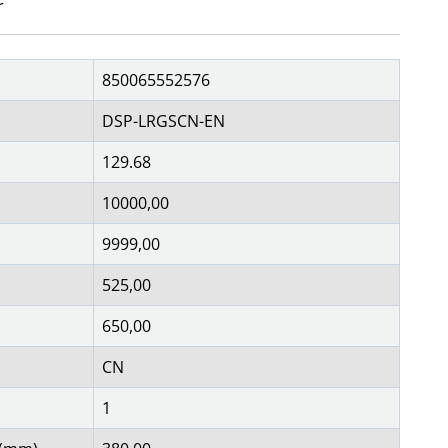
jøkkenapparater
r
 flere…
OBIL
NETTBRETT
iltilbehør
holdere/stativ
850065552576
oto & video
musikk og multimedia
ps
skjermbeskyttelse
DSP-LRGSCN-EN
hodetelefoner
stylus
oldere/stativ
vesker og etui
129.68
 flere…
10000,00
9999,00
525,00
650,00
CN
1